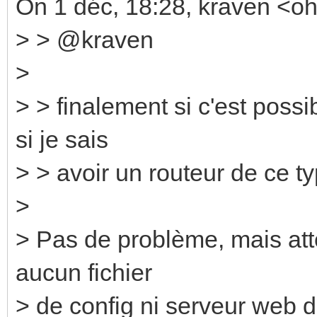
On 1 déc, 18:28, kraven <oh
> > @kraven
>
> > finalement si c'est possi
si je sais
> > avoir un routeur de ce t
>
> Pas de problème, mais atte
aucun fichier
> de config ni serveur web