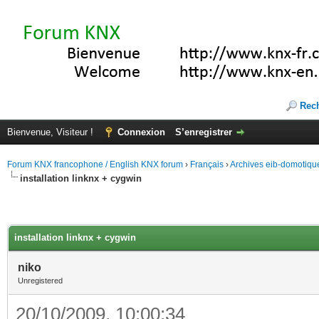
Rec
Bienvenue, Visiteur !
Connexion
S’enregistrer
Forum KNX francophone / English KNX forum
›
Français
›
Archives eib-domotiqu
installation linknx + cygwin
installation linknx + cygwin
niko
Unregistered
20/10/2009, 10:00:34