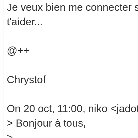
Je veux bien me connecter s
t'aider...
@++
Chrystof
On 20 oct, 11:00, niko <jado
> Bonjour à tous,
>