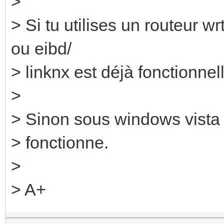
>
> Si tu utilises un routeur w
ou eibd/
> linknx est déjà fonctionnel
>
> Sinon sous windows vista j'
> fonctionne.
>
> A+