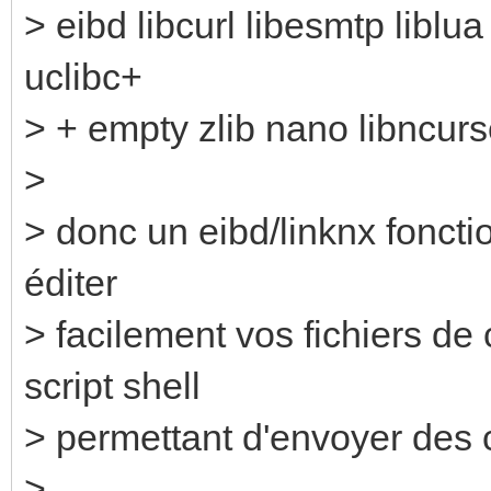
> eibd libcurl libesmtp liblu
uclibc+
> + empty zlib nano libncur
>
> donc un eibd/linknx fonct
éditer
> facilement vos fichiers de
script shell
> permettant d'envoyer des
>