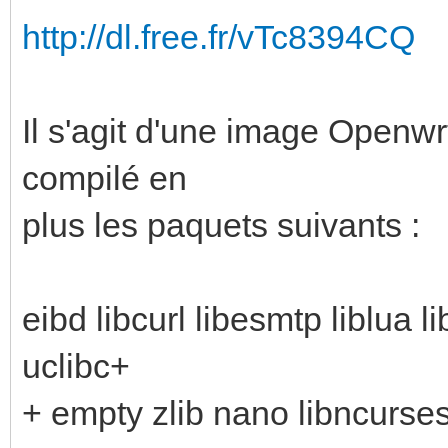
http://dl.free.fr/vTc8394CQ
Il s'agit d'une image Openwr
compilé en
plus les paquets suivants :
eibd libcurl libesmtp liblua 
uclibc+
+ empty zlib nano libncurse