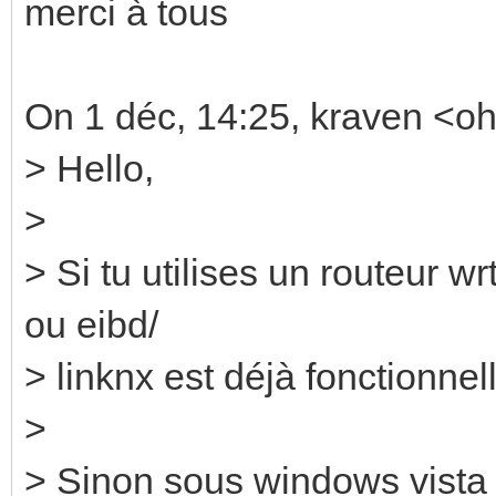
merci à tous
On 1 déc, 14:25, kraven <oh
> Hello,
>
> Si tu utilises un routeur w
ou eibd/
> linknx est déjà fonctionnel
>
> Sinon sous windows vista j'