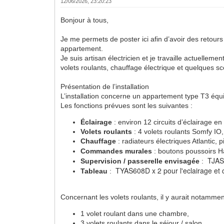
12/06/2026, 23:20:23
Bonjour à tous,
Je me permets de poster ici afin d’avoir des retou
appartement.
Je suis artisan électricien et je travaille actuellem
volets roulants, chauffage électrique et quelques s
Présentation de l’installation
L’installation concerne un appartement type T3 éq
Les fonctions prévues sont les suivantes :
Éclairage
: environ 12 circuits d’éclairage
Volets roulants
: 4 volets roulants Somfy IO,
Chauffage
: radiateurs électriques Atlantic, p
Commandes murales
: boutons poussoirs H
TJA
Supervision / passerelle envisagée
:
TYAS608D x 2 pour l'eclairage e
Tableau
:
Concernant les volets roulants, il y aurait notammen
1 volet roulant dans une chambre,
3 volets roulants dans le séjour / salon.