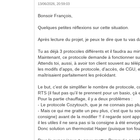
13/06/2026, 20:59:03
Bonsoir François,
Quelques petites réflexions sur cette situation.
Après lecture du projet, je peux te dire que tu vas 
Tu as déjà 3 protocoles différents et il faudra au 
Maintenant, ce protocole demande à fonctionner sur 
Attends toi, aussi, à avoir ton client souvent au té
les modifs d'apps, de protocole, d'accès, de CGU, ec
maîtrisaient parfaitement les précédant.
Le but, c'est de simplifier le nombre de protocole, c
RTS (il faut pas qu'il te prennent pour un basio, çà e
Pour la partie chauffage, il y a deux problèmes :
- Le protocole Cozytouch, que je ne connais pas plu
- Mais ce qui me gratte un peu plus, c'est que tu so
consigne) avant de la modifier !! il regarde sont ap
il les utiles il ne sera pas si la consigne à été envoy
Donc solution un thermostat Hager (puisque ton four