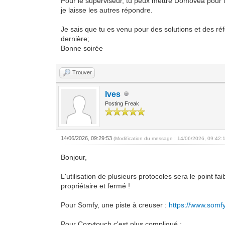
Pour le superviseur, tu peux mettre Domovéa pour l'a
je laisse les autres répondre.
Je sais que tu es venu pour des solutions et des r
dernière;
Bonne soirée
Trouver
Ives
Posting Freak
14/06/2026, 09:29:53
(Modification du message : 14/06/2026, 09:42:
Bonjour,
L'utilisation de plusieurs protocoles sera le point fai
propriétaire et fermé !
Pour Somfy, une piste à creuser :
https://www.somfy
Pour Cozytouch c'est plus compliqué :