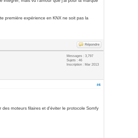
té intégrer, mais vu l'amour que j'ai pour la marque
tte première expérience en KNX ne soit pas la
Répondre
Messages : 3,797
Sujets : 46
Inscription : Mar 2013
#4
ler des moteurs filaires et d'éviter le protocole Somfy