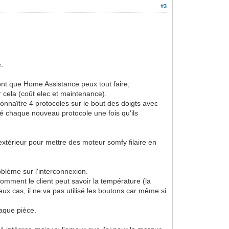
#3
e.
ront que Home Assistance peux tout faire;
 cela (coût elec et maintenance).
connaître 4 protocoles sur le bout des doigts avec
uté chaque nouveau protocole une fois qu'ils
r extérieur pour mettre des moteur somfy filaire en
blème sur l'interconnexion.
comment le client peut savoir la température (la
eux cas, il ne va pas utilisé les boutons car même si
haque pièce.