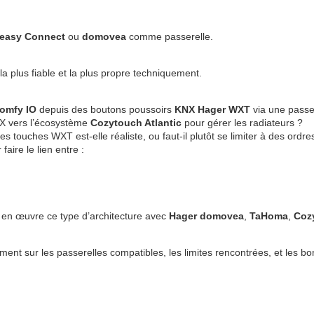
easy Connect
ou
domovea
comme passerelle.
a plus fiable et la plus propre techniquement.
omfy IO
depuis des boutons poussoirs
KNX Hager WXT
via une passe
X vers l’écosystème
Cozytouch Atlantic
pour gérer les radiateurs ?
 touches WXT est-elle réaliste, ou faut-il plutôt se limiter à des ordr
ire le lien entre :
s en œuvre ce type d’architecture avec
Hager domovea
,
TaHoma
,
Coz
ent sur les passerelles compatibles, les limites rencontrées, et les b