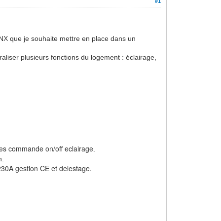
#1
 KNX que je souhaite mettre en place dans un
traliser plusieurs fonctions du logement : éclairage,
es commande on/off eclairage
.
p
n.
30A gestion CE et delestage.