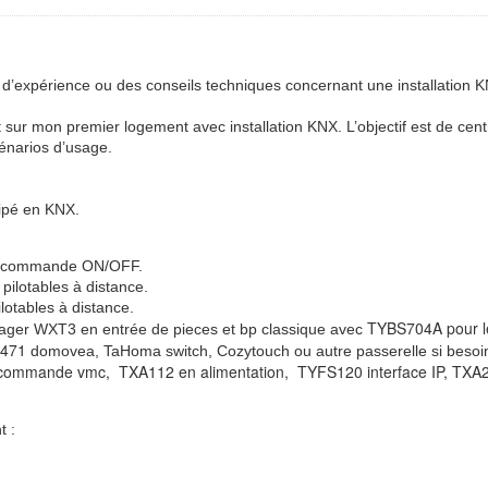
rs d’expérience ou des conseils techniques concernant une installation
ent sur mon premier logement avec installation KNX. L’objectif est de cen
cénarios d’usage.
uipé en KNX.
 en commande ON/OFF.
 pilotables à distance.
ilotables à distance.
TYBS704A pour l
ager WXT3 en entrée de pieces et bp classique avec
S471
domovea, TaHoma switch, Cozytouch ou autre passerelle si besoi
t commande vmc, TXA112 en alimentation, TYFS120 interface IP, TXA2
t :