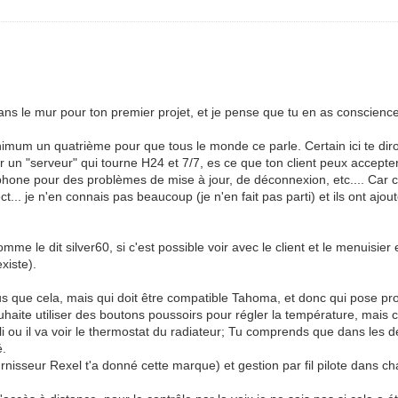
dans le mur pour ton premier projet, et je pense que tu en as conscienc
minimum un quatrième pour que tous le monde ce parle. Certain ici te di
un "serveur" qui tourne H24 et 7/7, es ce que ton client peux accepter
léphone pour des problèmes de mise à jour, de déconnexion, etc.... Car 
t... je n'en connais pas beaucoup (je n'en fait pas parti) et ils ont ajo
omme le dit silver60, si c'est possible voir avec le client et le menuisie
xiste).
s que cela, mais qui doit être compatible Tahoma, et donc qui pose pro
uhaite utiliser des boutons poussoirs pour régler la température, mais 
pli ou il va voir le thermostat du radiateur; Tu comprends que dans les d
é.
nisseur Rexel t'a donné cette marque) et gestion par fil pilote dans c