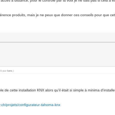
ccès à distance, pour le contrôle par la voix je ne sais pas si cela a é
éférence produits, mais je ne peux que donner ces conseils pour que ce
19 par
Ives
.)
ble de cette installation KNX alors qu'il était si simple à minima d'instal
.ch/projets/configurateur-tahoma-knx