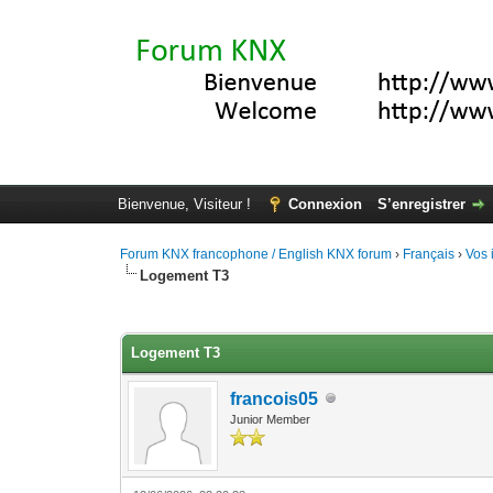
Bienvenue, Visiteur !
Connexion
S’enregistrer
Forum KNX francophone / English KNX forum
›
Français
›
Vos 
Logement T3
Moyenne : 0 (0 vote(s))
1
2
3
4
5
Logement T3
francois05
Junior Member