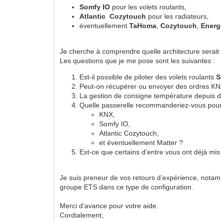
Somfy IO
pour les volets roulants,
Atlantic Cozytouch
pour les radiateurs,
éventuellement
TaHoma
,
Cozytouch
,
Energ
Je cherche à comprendre quelle architecture serait l
Les questions que je me pose sont les suivantes :
Est-il possible de piloter des volets roulants
S
Peut-on récupérer ou envoyer des ordres KN
La gestion de consigne température depuis des
Quelle passerelle recommanderiez-vous pour fa
KNX,
Somfy IO,
Atlantic Cozytouch,
et éventuellement Matter ?
Est-ce que certains d’entre vous ont déjà mi
Je suis preneur de vos retours d’expérience, notamm
groupe ETS dans ce type de configuration.
Merci d’avance pour votre aide.
Cordialement,