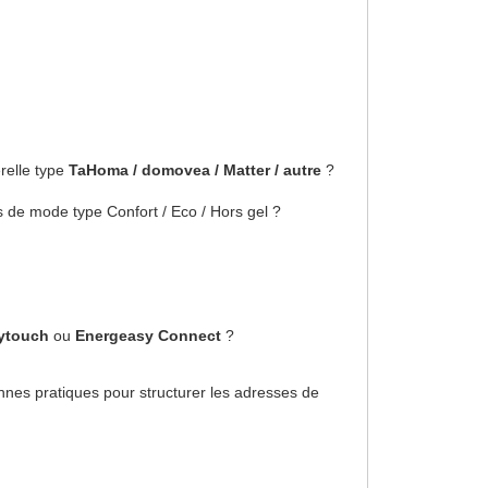
relle type
TaHoma / domovea / Matter / autre
?
es de mode type Confort / Eco / Hors gel ?
ytouch
ou
Energeasy Connect
?
onnes pratiques pour structurer les adresses de