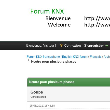
Bienvenue, Visiteur !
Connexion
S’enregistrer
Forum KNX francophone / English KNX forum
›
Français
›
Arch
Neutre pour plusieurs phases
Moyenne : 0 (0 vote(s))
1
2
3
4
5
Neutre pour plusieurs phases
Goubs
Unregistered
25/05/2011, 18:48:38