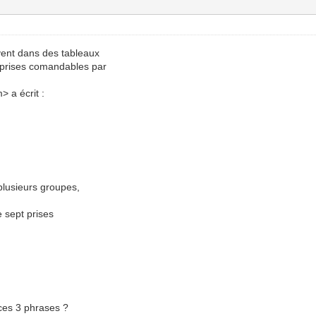
ivent dans des tableaux
e prises comandables par
 a écrit :
 plusieurs groupes,
e sept prises
ces 3 phrases ?