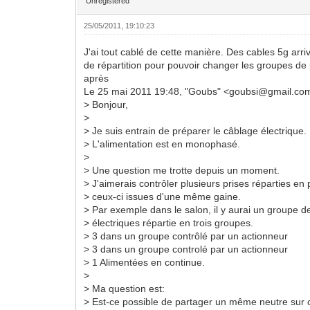
Unregistered
25/05/2011, 19:10:23
J'ai tout cablé de cette manière. Des cables 5g arr
de répartition pour pouvoir changer les groupes d
après
Le 25 mai 2011 19:48, "Goubs" <goubsi@gmail.com>
> Bonjour,
>
> Je suis entrain de préparer le câblage électrique.
> L'alimentation est en monophasé.
>
> Une question me trotte depuis un moment.
> J'aimerais contrôler plusieurs prises réparties en
> ceux-ci issues d'une même gaine.
> Par exemple dans le salon, il y aurai un groupe d
> électriques répartie en trois groupes.
> 3 dans un groupe contrôlé par un actionneur
> 3 dans un groupe controlé par un actionneur
> 1 Alimentées en continue.
>
> Ma question est:
> Est-ce possible de partager un même neutre sur 