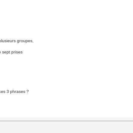
 plusieurs groupes,
e sept prises
ces 3 phrases ?