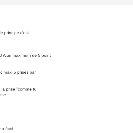
e principe c'est
20 A un maximum de 5 point
c maxi 5 prises par
t la prise "comme tu
hase
 écrit :