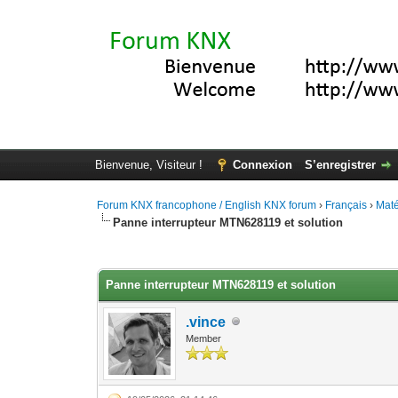
Bienvenue, Visiteur !
Connexion
S’enregistrer
Forum KNX francophone / English KNX forum
›
Français
›
Maté
Panne interrupteur MTN628119 et solution
Moyenne : 0 (0 vote(s))
1
2
3
4
5
Panne interrupteur MTN628119 et solution
.vince
Member