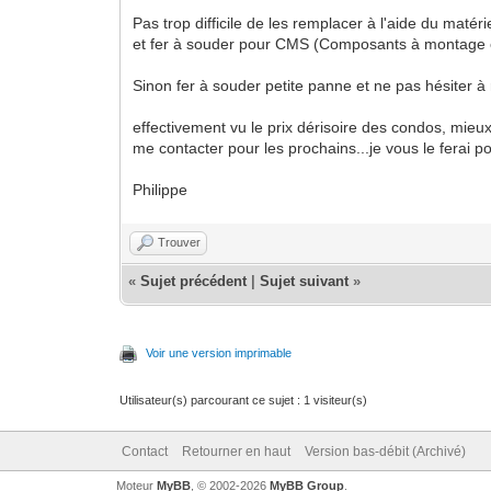
Pas trop difficile de les remplacer à l'aide du maté
et fer à souder pour CMS (Composants à montage 
Sinon fer à souder petite panne et ne pas hésiter 
effectivement vu le prix dérisoire des condos, mieux
me contacter pour les prochains...je vous le ferai p
Philippe
Trouver
«
Sujet précédent
|
Sujet suivant
»
Voir une version imprimable
Utilisateur(s) parcourant ce sujet : 1 visiteur(s)
Contact
Retourner en haut
Version bas-débit (Archivé)
Moteur
MyBB
, © 2002-2026
MyBB Group
.