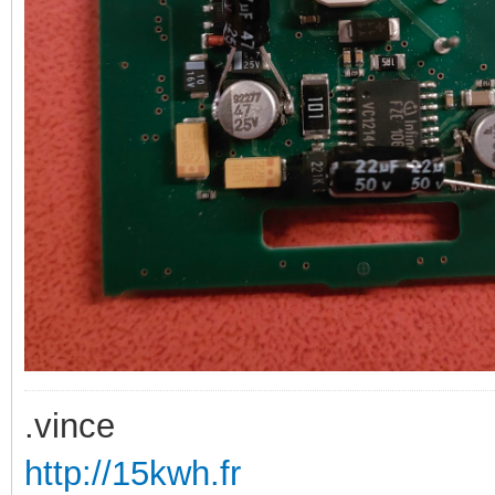
.vince
http://15kwh.fr