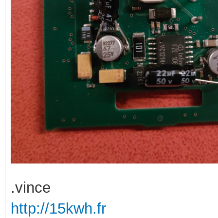
.vince
http://15kwh.fr