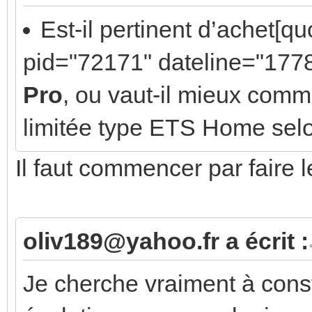
Est-il pertinent d’achet[
pid="72171" dateline="177
Pro
, ou vaut-il mieux com
limitée type ETS Home selon 
Il faut commencer par faire 
oliv189@yahoo.fr a écrit :
Je cherche vraiment à const