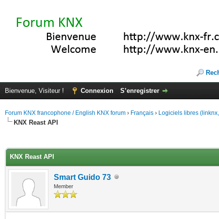
Rec
Bienvenue, Visiteur !
Connexion
S’enregistrer
Forum KNX francophone / English KNX forum
›
Français
›
Logiciels libres (linkn
KNX Reast API
(s))
KNX Reast API
Smart Guido 73
Member