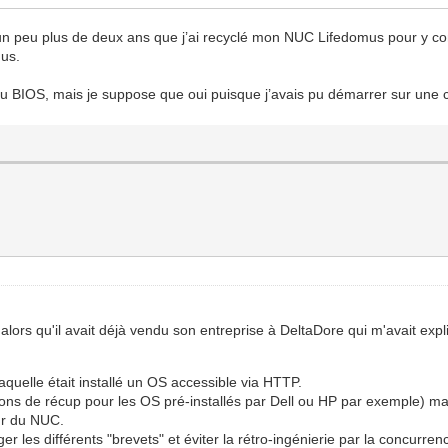
 un peu plus de deux ans que j’ai recyclé mon NUC Lifedomus pour y con
mus.
au BIOS, mais je suppose que oui puisque j’avais pu démarrer sur une c
lors qu'il avait déjà vendu son entreprise à DeltaDore qui m'avait expl
laquelle était installé un OS accessible via HTTP.
ns de récup pour les OS pré-installés par Dell ou HP par exemple) mai
ur du NUC.
er les différents "brevets" et éviter la rétro-ingénierie par la concurren