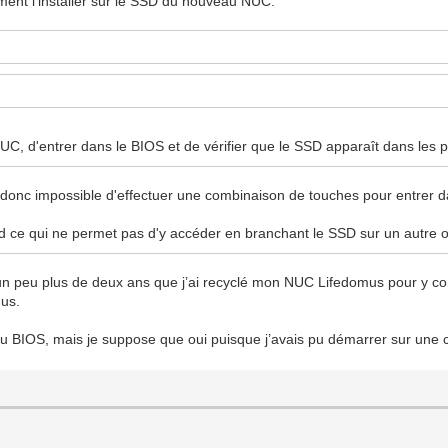
ment l'installer sur le SSD du nouveau NUC.
C, d'entrer dans le BIOS et de vérifier que le SSD apparaît dans les pér
 LD donc impossible d'effectuer une combinaison de touches pour entrer d
d ce qui ne permet pas d'y accéder en branchant le SSD sur un autre o
 un peu plus de deux ans que j’ai recyclé mon NUC Lifedomus pour y con
mus.
au BIOS, mais je suppose que oui puisque j’avais pu démarrer sur une c