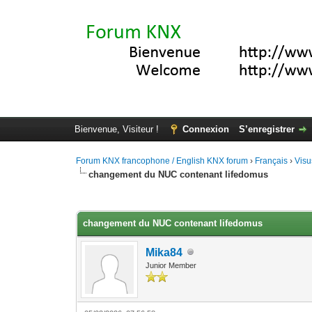
Bienvenue, Visiteur !
Connexion
S’enregistrer
Forum KNX francophone / English KNX forum
›
Français
›
Visu
changement du NUC contenant lifedomus
Moyenne : 0 (0 vote(s))
1
2
3
4
5
changement du NUC contenant lifedomus
Mika84
Junior Member