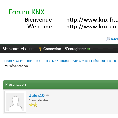
Rec
Bienvenue, Visiteur !
Connexion
S’enregistrer
Forum KNX francophone / English KNX forum
›
Divers / Misc
›
Présentations / In
Présentation
(s))
Présentation
Jules10
Junior Member