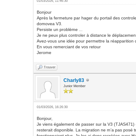
01/03/2026, 11:46:30
Bonjour
Après la fermeture par hager du portail des control
domovea V3.
Persiste un problème ...
Je ne peux plus controler à distance le déplaceme
Avez-vous une idée pour permettre la réapparition d
En vous remerciant de vos retour
Jerome
Trouver
Charly83
Junior Member
01/03/2026, 16:26:30
Bonjour,
Je viens également de passer sur la V3 (TJAS471) e
resterait disponible. La migration ne m’a pas posé 
fonctionnaient plus. Je les ai donc recréées avec H