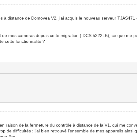
es à distance de Domovea V2, j'ai acquis le nouveau serveur TJAS471 de 
nt de mes cameras depuis cette migration ( DCS 5222LB), ce que me per
e cette fonctionnalité ?
n raison de la fermeture du contrôle à distance de la V1, qui me conve
trop de difficultés : j’ai bien retrouvé l’ensemble de mes appareils ai
ager Pro.