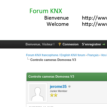
Bienvenue, Visiteur !
Connexion
S’enregistrer
Forum KNX francophone / English KNX forum
›
Français
›
Vos 
Controle cameras Domovea V3
Moyenne : 0 (0 vote(s))
1
2
3
4
5
Controle cameras Domovea V3
jerome35
Junior Member