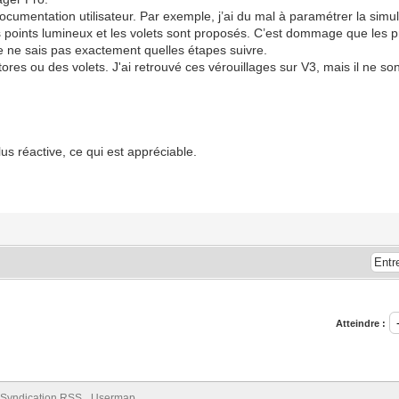
umentation utilisateur. Par exemple, j’ai du mal à paramétrer la simulat
es points lumineux et les volets sont proposés. C’est dommage que les
 je ne sais pas exactement quelles étapes suivre.
tores ou des volets. J'ai retrouvé ces vérouillages sur V3, mais il ne s
plus réactive, ce qui est appréciable.
Atteindre :
Syndication RSS
Usermap