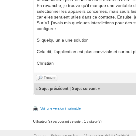
En revanche, je trouve qu’il manque une véritable doc
sélectionner les appareils concernés, mais seuls l
car elles seraient utiles dans ce contexte. Ensuite,
Sur V1 j'avais mis quelques interdictions pour des s
configurer.
Si quelqu'un a une solution
Cela dit, l’application est plus conviviale et surtout 
Christian
Trouver
«
Sujet précédent
|
Sujet suivant
»
Voir une version imprimable
Utilisateur(s) parcourant ce sujet : 1 visiteur(s)
Contact
Retourner en haut
Version bas-débit (Archivé)