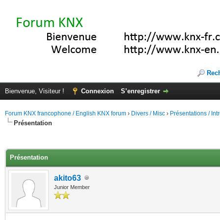
Rec
Bienvenue, Visiteur !
Connexion
S’enregistrer
Forum KNX francophone / English KNX forum
›
Divers / Misc
›
Présentations / In
Présentation
(s))
Présentation
akito63
Junior Member