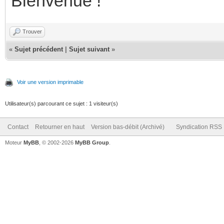
Bienvenue !
Trouver
«
Sujet précédent
|
Sujet suivant
»
Voir une version imprimable
Utilisateur(s) parcourant ce sujet : 1 visiteur(s)
Contact
Retourner en haut
Version bas-débit (Archivé)
Syndication RSS
Moteur
MyBB
, © 2002-2026
MyBB Group
.