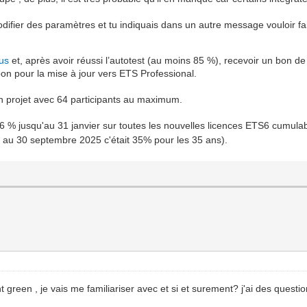
difier des paramètres et tu indiquais dans un autre message vouloir fai
us
et, après avoir réussi l’autotest (au moins 85 %), recevoir un bon de
 bon pour la mise à jour vers ETS Professional.
 un projet avec 64 participants au maximum.
6 % jusqu'au 31 janvier sur toutes les nouvelles licences ETS6 cumu
ʳ au 30 septembre 2025 c'était 35% pour les 35 ans).
green , je vais me familiariser avec et si et surement? j'ai des question