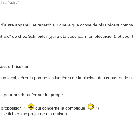
23 par
Yacine
.)
r d'autre appareil, et repartir sur quelle que chose de plus récent comm
trole" de chez Schneider (qui a été posé par mon électricien), et pour 
 assez bricoleur.
'un local, gérer la pompe les lumières de la piscine, des capteurs de so
n pour ouvrir ou fermer le garage.
 proposition ?(
qui concerne la domotique
?)
i le fichier knx projet de ma maison.