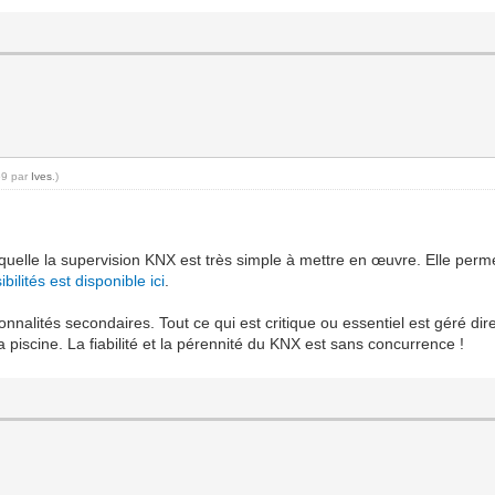
59 par
Ives
.)
aquelle la supervision KNX est très simple à mettre en œuvre. Elle per
ibilités est disponible ici
.
ionnalités secondaires. Tout ce qui est critique ou essentiel est géré d
piscine. La fiabilité et la pérennité du KNX est sans concurrence !