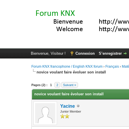
Bienvenue, Visiteur !
Connexion
S’enregistrer
Forum KNX francophone / English KNX forum
›
Français
›
Maté
novice voulant faire évoluer son install
Moyenne : 0 (0 vote(s))
1
2
3
4
5
Pages (2) :
1
2
Suivant »
novice voulant faire évoluer son install
Yacine
Junior Member