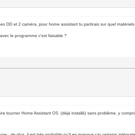
s DD et 2 caméra, pour home assistant tu partirais sur quel matérie
 avec le programme c'est faisable ?
aire tourner Home Assistant OS (déjà installé) sans problème, y compr
oupe ; de plus, il est très probable qu'il en manque car certains intég