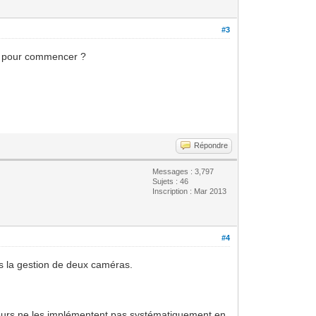
#3
ls pour commencer ?
Répondre
Messages : 3,797
Sujets : 46
Inscription : Mar 2013
#4
is la gestion de deux caméras.
rateurs ne les implémentent pas systématiquement en