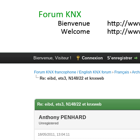
Bienvenue, Visiteur !
Connexion
S’enregistrer
Forum KNX francophone / English KNX forum
›
Français
›
Arch
Re: eibd, ets3, N148/22 et knxweb
Moyenne : 0 (0 vote(s))
1
2
3
4
5
Re: eibd, ets3, N148/22 et knxweb
Anthony PENHARD
Unregistered
18/05/2011, 13:04:11