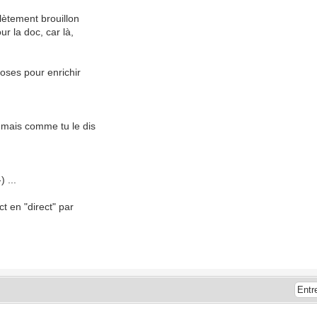
plètement brouillon
ur la doc, car là,
poses pour enrichir
x mais comme tu le dis
) ...
t en "direct" par