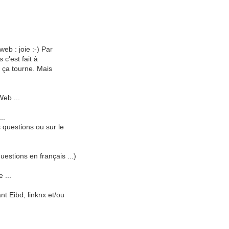
eb : joie :-) Par
 c'est fait à
t ça tourne. Mais
Web ...
..
s questions ou sur le
uestions en français ...)
 ...
t Eibd, linknx et/ou