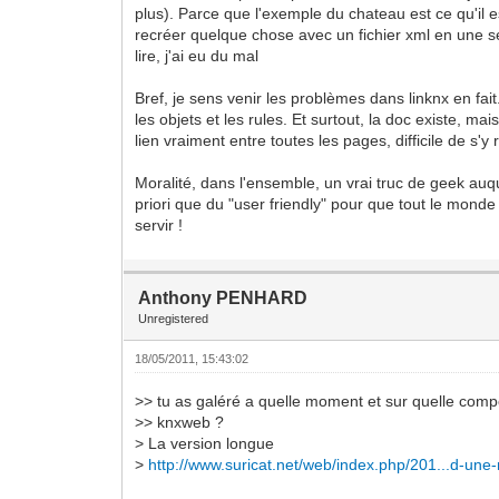
plus). Parce que l'exemple du chateau est ce qu'il e
recréer quelque chose avec un fichier xml en une seu
lire, j'ai eu du mal
Bref, je sens venir les problèmes dans linknx en fa
les objets et les rules. Et surtout, la doc existe, mais
lien vraiment entre toutes les pages, difficile de s'y
Moralité, dans l'ensemble, un vrai truc de geek auq
priori que du "user friendly" pour que tout le monde
servir !
Anthony PENHARD
Unregistered
18/05/2011, 15:43:02
>> tu as galéré a quelle moment et sur quelle compo
>> knxweb ?
> La version longue
>
http://www.suricat.net/web/index.php/201...d-une-