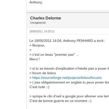
Anthony.
Charles Delorme
Unregistered
18/05/2011, 14:23:13
Le 18/05/2011 14:04, Anthony PENHARD a écrit :
> Bonjour,
>
> c'est un beau "premier pas" ...
Merci !
> si tu as besoin d'explication n'hésite pas a poser 
> forum de linknx
>
https://sourceforge.net/projects/linknx/forums
> ( pas obligatoirement en anglais tu peux poser les
C'est noté :-)
> sympa le clin d'oeil a google pour allumer une lam
C'est de bonne guerre en ce moment :-)