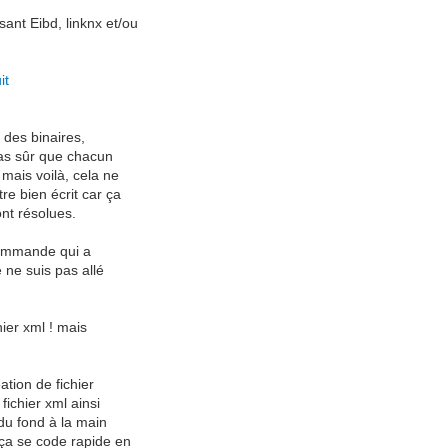
ant Eibd, linknx et/ou
it
n des binaires,
Pas sûr que chacun
 mais voilà, cela ne
re bien écrit car ça
nt résolues.
 commande qui a
e ne suis pas allé
hier xml ! mais
ation de fichier
fichier xml ainsi
 du fond à la main
 ça se code rapide en