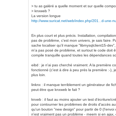
> tu as galéré a quelle moment et sur quelle compos
> knxweb ?
La version longue
http://www.suricat.net/web/index.php/201...d-une-nu
En plus court et plus précis. Installation, compilatio
pas de problème, c'est mon univers, je sais faire. 
sache localiser qu'il manque "libmysqlclient15-dev",
m'a pas posé de problème, et surtout le code doit êt
compile tranquille quand toutes les dépendances so
eibd : je n'ai pas cherché vraiment. A la première
fonctionné (c'est à dire à peu près la première :-), j
plus loin.
linknx : il manque terriblement un générateur de fic
peut-être que knxweb le fait ?
knxeb : il faut au moins ajouter un test d'écriture/cré
pour contourner les problèmes de droits d'accès au 
qu'un bouton "new design" pour partir de 0 (l'envoi
n'est vraiment pas un problème - meem si en ajax,