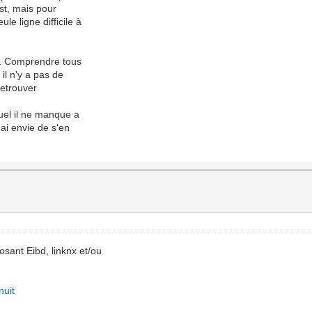
st, mais pour
le ligne difficile à
it. Comprendre tous
 il n'y a pas de
 retrouver
uel il ne manque a
 ai envie de s'en
sant Eibd, linknx et/ou
nuit