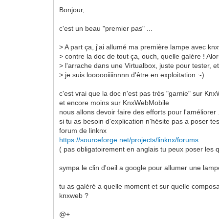
Bonjour,
c'est un beau "premier pas" ...
> A part ça, j'ai allumé ma première lampe avec knxw
> contre la doc de tout ça, ouch, quelle galère ! Alors
> l'arrache dans une Virtualbox, juste pour tester, e
> je suis loooooiiiinnnn d'être en exploitation :-)
c'est vrai que la doc n'est pas très "garnie" sur Knx
et encore moins sur KnxWebMobile
nous allons devoir faire des efforts pour l'améliorer .
si tu as besoin d'explication n'hésite pas a poser te
forum de linknx
https://sourceforge.net/projects/linknx/forums
( pas obligatoirement en anglais tu peux poser les q
sympa le clin d'oeil a google pour allumer une lampe
tu as galéré a quelle moment et sur quelle composan
knxweb ?
@+