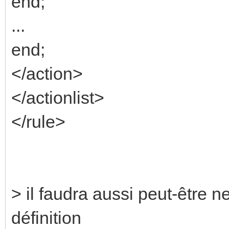
end;
...
end;
</action>
</actionlist>
</rule>
> il faudra aussi peut-être ne
définition