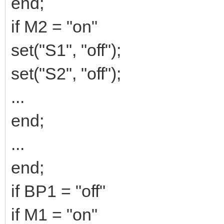
end;
if M2 = "on"
set("S1", "off");
set("S2", "off");
...
end;
...
end;
if BP1 = "off"
if M1 = "on"