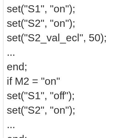
set("S1", "on");
set("S2", "on");
set("S2_val_ecl", 50);
...
end;
if M2 = "on"
set("S1", "off");
set("S2", "on");
...