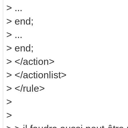
> ...
> end;
> ...
> end;
> </action>
> </actionlist>
> </rule>
>
>