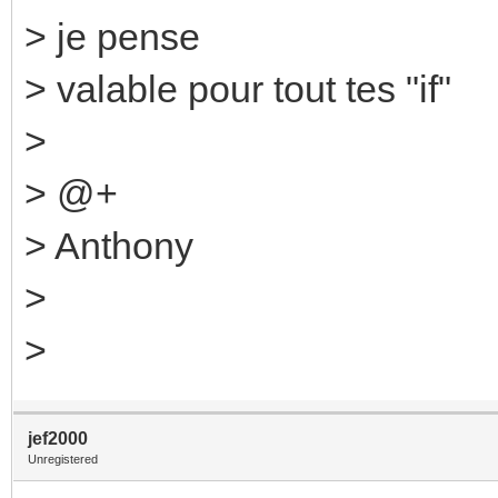
> je pense
> valable pour tout tes "if"
>
> @+
> Anthony
>
>
jef2000
Unregistered