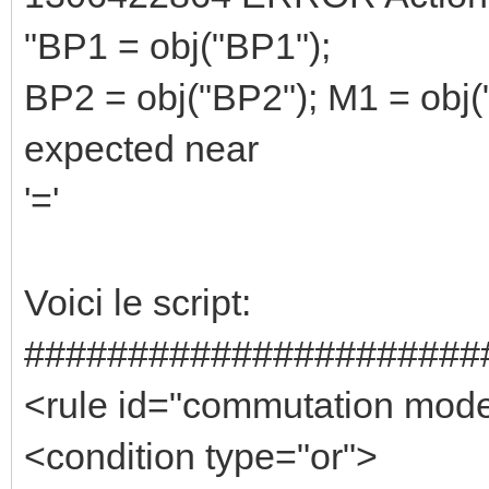
"BP1 = obj("BP1");
BP2 = obj("BP2"); M1 = obj("M
expected near
'='
Voici le script:
######################
<rule id="commutation mod
<condition type="or">