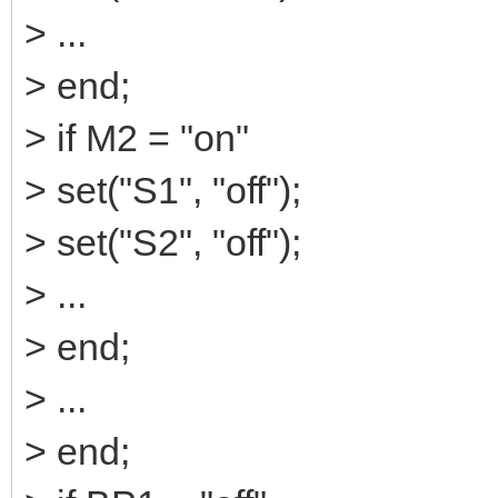
> ...
> end;
> if M2 = "on"
> set("S1", "off");
> set("S2", "off");
> ...
> end;
> ...
> end;