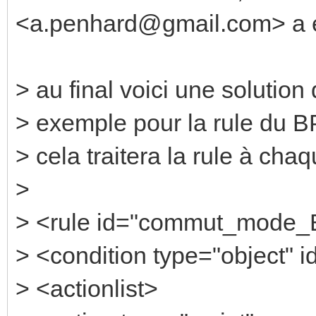
<a.penhard@gmail.com> a éc
> au final voici une solution
> exemple pour la rule du B
> cela traitera la rule à ch
>
> <rule id="commut_mode_
> <condition type="object" i
> <actionlist>