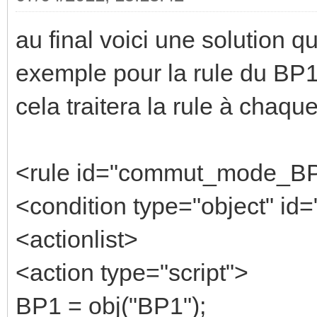
au final voici une solution qu
exemple pour la rule du BP1
cela traitera la rule à chaq
<rule id="commut_mode_B
<condition type="object" id=
<actionlist>
<action type="script">
BP1 = obj("BP1");