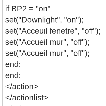
if BP2 = "on"
set("Downlight", "on");
set("Acceuil fenetre", "off");
set("Accueil mur", "off");
set("Accueil mur", "off");
end;
end;
</action>
</actionlist>