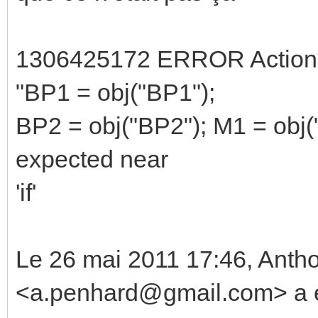
1306425172 ERROR Action : L
"BP1 = obj("BP1");
BP2 = obj("BP2"); M1 = obj("M
expected near
'if'
Le 26 mai 2011 17:46, An
<a.penhard@gmail.com> a éc