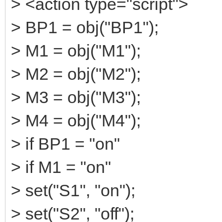
> <action type="script">
> BP1 = obj("BP1");
> M1 = obj("M1");
> M2 = obj("M2");
> M3 = obj("M3");
> M4 = obj("M4");
> if BP1 = "on"
> if M1 = "on"
> set("S1", "on");
> set("S2", "off");