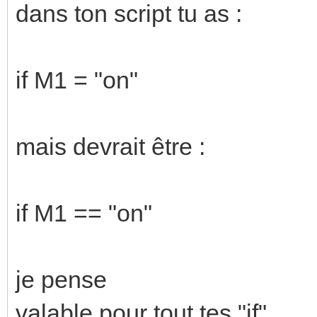
dans ton script tu as :
if M1 = "on"
mais devrait être :
if M1 == "on"
je pense
valable pour tout tes "if"