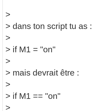
>
> dans ton script tu as :
>
> if M1 = "on"
>
> mais devrait être :
>
> if M1 == "on"
>