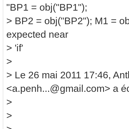
"BP1 = obj("BP1");
> BP2 = obj("BP2"); M1 = obj(
expected near
> 'if'
>
> Le 26 mai 2011 17:46, 
<a.penh...@gmail.com> a écr
>
>
>