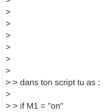
>
>
>
>
>
>
> > dans ton script tu as :
>
> > if M1 = "on"