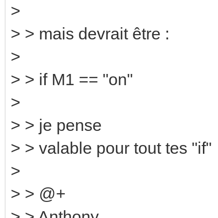
>
> > mais devrait être :
>
> > if M1 == "on"
>
> > je pense
> > valable pour tout tes "if"
>
> > @+
> > Anthony