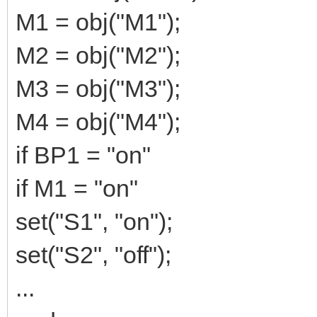
M1 = obj("M1");
M2 = obj("M2");
M3 = obj("M3");
M4 = obj("M4");
if BP1 = "on"
if M1 = "on"
set("S1", "on");
set("S2", "off");
...