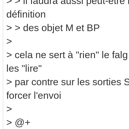
> > il faudra aussi peut-être 
définition
> > des objet M et BP
>
> cela ne sert à "rien" le fal
les "lire"
> par contre sur les sorties 
forcer l'envoi
>
> @+