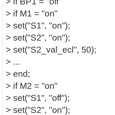
> if BP1 = "off"
> if M1 = "on"
> set("S1", "on");
> set("S2", "on");
> set("S2_val_ecl", 50);
> ...
> end;
> if M2 = "on"
> set("S1", "off");
> set("S2", "on");