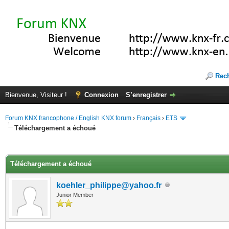
Rec
Bienvenue, Visiteur !
Connexion
S’enregistrer
Forum KNX francophone / English KNX forum
›
Français
›
ETS
Téléchargement a échoué
(s))
Téléchargement a échoué
koehler_philippe@yahoo.fr
Junior Member