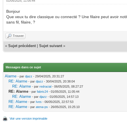
01/05/2025, 11:05:44
Bonjour
Que veux tu dire classique ou connecté ? Une filaire peut avoir noti
sans fil, filaire, ?
Trouver
«
Sujet précédent
|
Sujet suivant
»
Messages dans ce sujet
Alarme
- par
djazz
- 29/04/2025, 20:31:27
RE: Alarme
- par
djazz
- 30/04/2025, 20:38:04
RE: Alarme
- par
redracial
- 06/05/2025, 08:27:27
RE: Alarme
- par
fabric24
- 01/05/2025, 11:05:44
RE: Alarme
- par
djazz
- 01/05/2025, 14:57:13
RE: Alarme
- par
Ives
- 06/05/2025, 22:57:53
RE: Alarme
- par
atena-ps
- 26/05/2025, 15:25:10
Voir une version imprimable