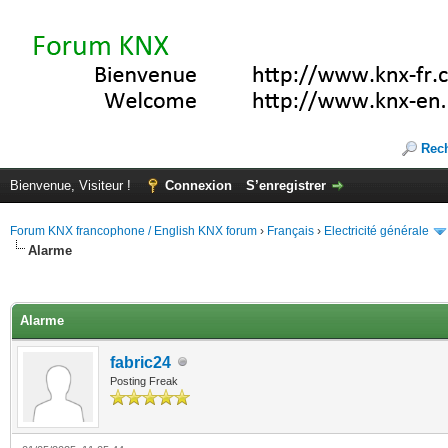
Rec
Bienvenue, Visiteur !
Connexion
S’enregistrer
Forum KNX francophone / English KNX forum
›
Français
›
Electricité générale
Alarme
(s))
Alarme
fabric24
Posting Freak