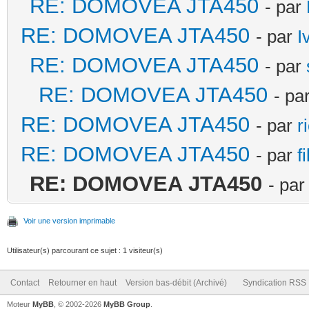
RE: DOMOVEA JTA450
- par
RE: DOMOVEA JTA450
- par
I
RE: DOMOVEA JTA450
- par
RE: DOMOVEA JTA450
- pa
RE: DOMOVEA JTA450
- par
r
RE: DOMOVEA JTA450
- par
f
RE: DOMOVEA JTA450
- pa
Voir une version imprimable
Utilisateur(s) parcourant ce sujet : 1 visiteur(s)
Contact
Retourner en haut
Version bas-débit (Archivé)
Syndication RSS
Moteur
MyBB
, © 2002-2026
MyBB Group
.