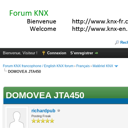
Rec
Bienvenue, Visiteur !
Connexion
S’enregistrer
Forum KNX francophone / English KNX forum
›
Français
›
Matériel KNX
DOMOVEA JTA450
(s))
DOMOVEA JTA450
richardpub
Posting Freak