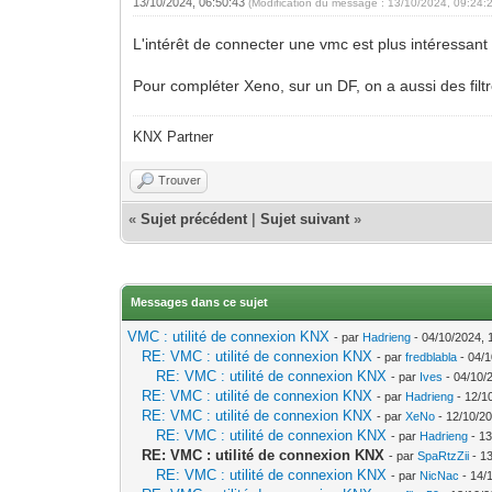
13/10/2024, 06:50:43
(Modification du message : 13/10/2024, 09:24:
L'intérêt de connecter une vmc est plus intéressant
Pour compléter Xeno, sur un DF, on a aussi des filtr
KNX Partner
Trouver
«
Sujet précédent
|
Sujet suivant
»
Messages dans ce sujet
VMC : utilité de connexion KNX
- par
Hadrieng
- 04/10/2024, 
RE: VMC : utilité de connexion KNX
- par
fredblabla
- 04/1
RE: VMC : utilité de connexion KNX
- par
Ives
- 04/10/
RE: VMC : utilité de connexion KNX
- par
Hadrieng
- 12/1
RE: VMC : utilité de connexion KNX
- par
XeNo
- 12/10/20
RE: VMC : utilité de connexion KNX
- par
Hadrieng
- 13
RE: VMC : utilité de connexion KNX
- par
SpaRtzZii
- 13
RE: VMC : utilité de connexion KNX
- par
NicNac
- 14/