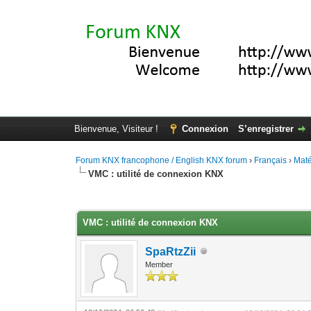
Bienvenue, Visiteur !
Connexion
S’enregistrer
Forum KNX francophone / English KNX forum
›
Français
›
Maté
VMC : utilité de connexion KNX
Moyenne : 0 (0 vote(s))
1
2
3
4
5
VMC : utilité de connexion KNX
SpaRtzZii
Member