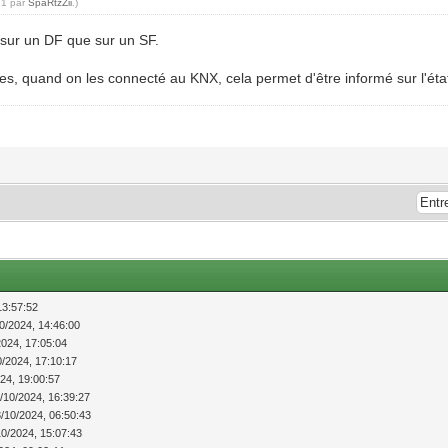
21 par
SpaRtzZii
.)
 sur un DF que sur un SF.
es, quand on les connecté au KNX, cela permet d'être informé sur l'état 
13:57:52
0/2024, 14:46:00
2024, 17:05:04
0/2024, 17:10:17
24, 19:00:57
/10/2024, 16:39:27
/10/2024, 06:50:43
10/2024, 15:07:43