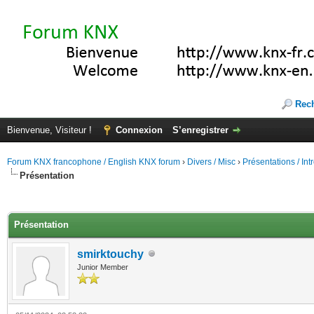
Rec
Bienvenue, Visiteur !
Connexion
S’enregistrer
Forum KNX francophone / English KNX forum
›
Divers / Misc
›
Présentations / In
Présentation
(s))
Présentation
smirktouchy
Junior Member