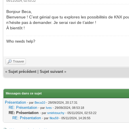
05/11/2024, 02:53:22
Bonjour Beca,
Bienvenue ! C’est génial que tu explores les possibilités de KNX po
n’hésite pas à demander. Je serai ravi de t’aider !
À bientôt !
Who needs help?
Trouver
«
Sujet précédent
|
Sujet suivant
»
Messages dans ce sujet
Présentation
- par
Beca10
- 28/09/2024, 20:17:31
RE: Présentation
- par
Ives
- 29/09/2024, 08:53:18
RE: Présentation
- par
smirktouchy
- 05/11/2024, 02:53:22
RE: Présentation
- par
filou59
- 05/11/2024, 14:26:55