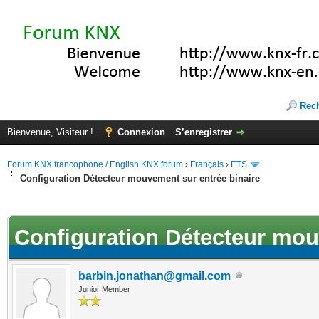
Rec
Bienvenue, Visiteur !
Connexion
S’enregistrer
Forum KNX francophone / English KNX forum
›
Français
›
ETS
Configuration Détecteur mouvement sur entrée binaire
(s))
Configuration Détecteur mou
barbin.jonathan@gmail.com
Junior Member