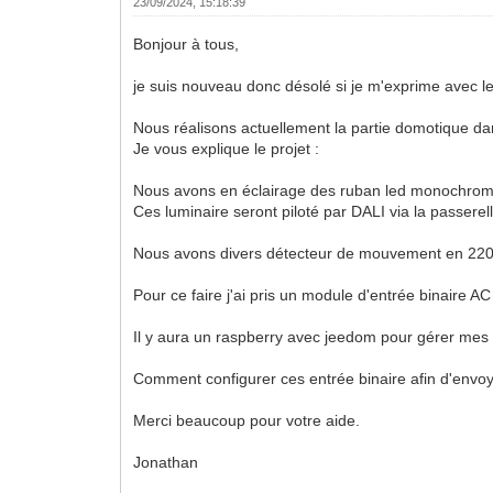
23/09/2024, 15:18:39
Bonjour à tous,
je suis nouveau donc désolé si je m'exprime avec l
Nous réalisons actuellement la partie domotique dan
Je vous explique le projet :
Nous avons en éclairage des ruban led monochrome pou
Ces luminaire seront piloté par DALI via la passer
Nous avons divers détecteur de mouvement en 220v da
Pour ce faire j'ai pris un module d'entrée binair
Il y aura un raspberry avec jeedom pour gérer mes
Comment configurer ces entrée binaire afin d'envoy
Merci beaucoup pour votre aide.
Jonathan