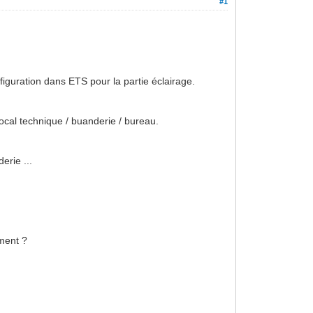
#1
figuration dans ETS pour la partie éclairage.
local technique / buanderie / bureau.
erie ...
ement ?