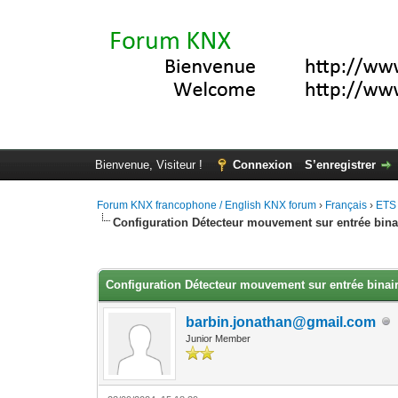
Bienvenue, Visiteur !
Connexion
S’enregistrer
Forum KNX francophone / English KNX forum
›
Français
›
ETS
Configuration Détecteur mouvement sur entrée bina
Moyenne : 0 (0 vote(s))
1
2
3
4
5
Configuration Détecteur mouvement sur entrée binai
barbin.jonathan@gmail.com
Junior Member