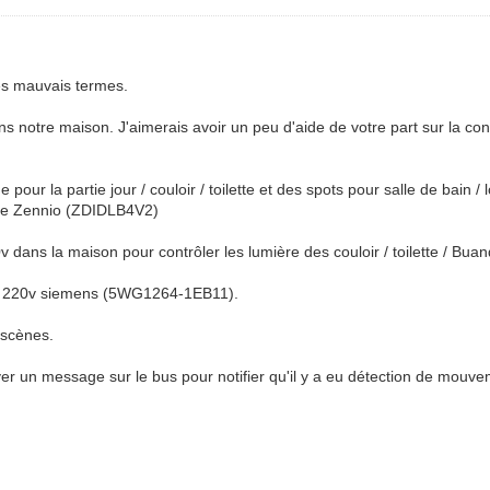
es mauvais termes.
s notre maison. J'aimerais avoir un peu d'aide de votre part sur la con
r la partie jour / couloir / toilette et des spots pour salle de bain / 
elle Zennio (ZDIDLB4V2)
ns la maison pour contrôler les lumière des couloir / toilette / Buand
e AC 220v siemens (5WG1264-1EB11).
 scènes.
er un message sur le bus pour notifier qu'il y a eu détection de mouv