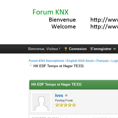
Bienvenue, Visiteur !
Connexion
S’enregistrer
Forum KNX francophone / English KNX forum
›
Français
›
Logi
HA EDF Tempo et Hager TE331
Moyenne : 0 (0 vote(s))
1
2
3
4
5
HA EDF Tempo et Hager TE331
Ives
Posting Freak