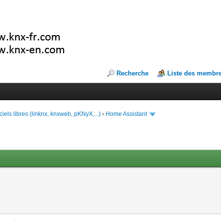
Recherche
Liste des membr
ciels libres (linknx, knxweb, pKNyX,...)
›
Home Assistant