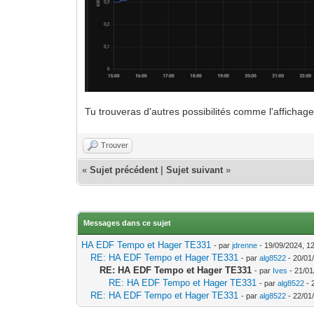
Tu trouveras d'autres possibilités comme l'affichage
Trouver
«
Sujet précédent
|
Sujet suivant
»
Messages dans ce sujet
HA EDF Tempo et Hager TE331
- par
jdrenne
- 19/09/2024, 1
RE: HA EDF Tempo et Hager TE331
- par
alg8522
- 20/01
RE: HA EDF Tempo et Hager TE331
- par
Ives
- 21/01
RE: HA EDF Tempo et Hager TE331
- par
alg8522
- 
RE: HA EDF Tempo et Hager TE331
- par
alg8522
- 22/01