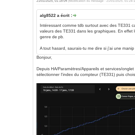
21/01/2025, 01:18:04
(Modification du message : 21/01/2025, 01:24:
alg8522 a écrit :
Intéressant comme tdb surtout avec des TE331 car
valeurs des TE331 dans les graphiques. En effet
genre de pb.
A tout hasard, saurais-tu me dire si j'ai une manip
Bonjour,
Depuis HA/Paramètres/Appareils et services/onglet 
sélectionner l'index du compteur (TE331) puis chois