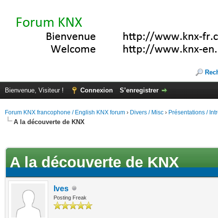
Rec
Bienvenue, Visiteur !
Connexion
S’enregistrer
Forum KNX francophone / English KNX forum
›
Divers / Misc
›
Présentations / In
A la découverte de KNX
(s))
A la découverte de KNX
Ives
Posting Freak