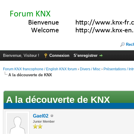
Rec
Bienvenue, Visiteur !
Connexion
S’enregistrer
Forum KNX francophone / English KNX forum
›
Divers / Misc
›
Présentations / In
A la découverte de KNX
(s))
A la découverte de KNX
Gael02
Junior Member