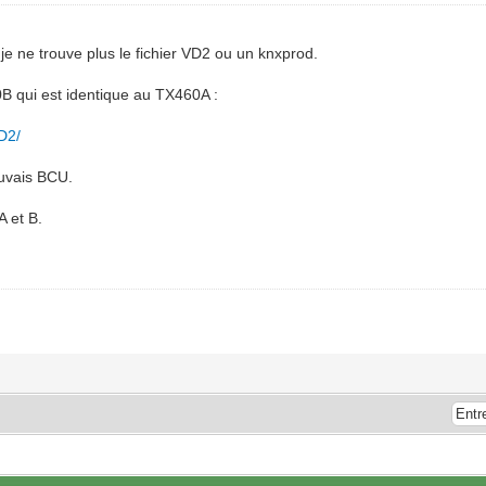
e ne trouve plus le fichier VD2 ou un knxprod.
0B qui est identique au TX460A :
D2/
auvais BCU.
A et B.