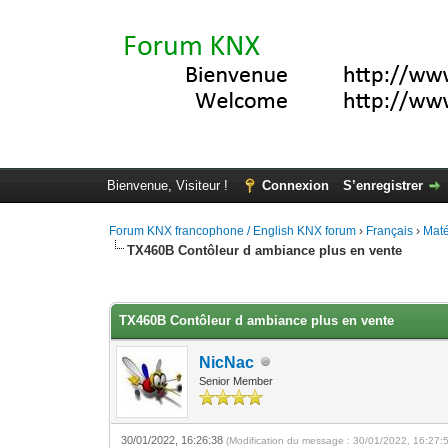
Bienvenue, Visiteur !
Connexion
S’enregistrer
Forum KNX francophone / English KNX forum
›
Français
›
Maté
TX460B Contôleur d ambiance plus en vente
Moyenne : 0 (0 vote(s))
1
2
3
4
5
TX460B Contôleur d ambiance plus en vente
NicNac
Senior Member
30/01/2022, 16:26:38
(Modification du message : 30/01/2022, 16:27: