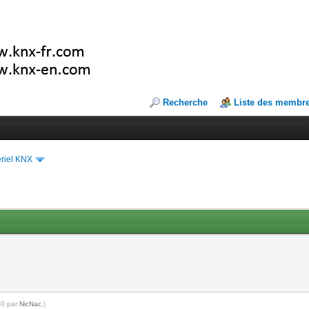
Recherche
Liste des membr
riel KNX
50 par
NicNac
.)