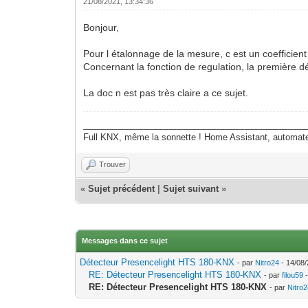
21/08/2021, 13:34:36
Bonjour,
Pour l étalonnage de la mesure, c est un coefficien
Concernant la fonction de regulation, la première dé
La doc n est pas très claire a ce sujet.
______________________________________________
Full KNX, même la sonnette ! Home Assistant, autom
Trouver
«
Sujet précédent
|
Sujet suivant
»
Messages dans ce sujet
Détecteur Presencelight HTS 180-KNX
- par
Nitro24
- 14/08/
RE: Détecteur Presencelight HTS 180-KNX
- par
filou59
-
RE: Détecteur Presencelight HTS 180-KNX
- par
Nitro