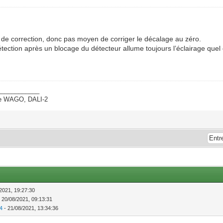
t de correction, donc pas moyen de corriger le décalage au zéro.
tection après un blocage du détecteur allume toujours l’éclairage quel 
____________
ate WAGO, DALI-2
2021, 19:27:30
 20/08/2021, 09:13:31
24
- 21/08/2021, 13:34:36