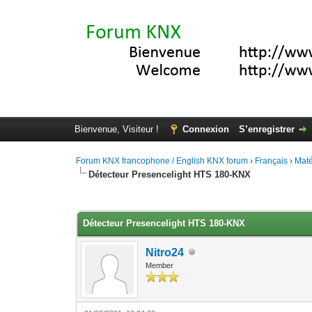
Bienvenue, Visiteur !
Connexion
S’enregistrer
Forum KNX francophone / English KNX forum
›
Français
›
Maté
Détecteur Presencelight HTS 180-KNX
Moyenne : 0 (0 vote(s))
1
2
3
4
5
Détecteur Presencelight HTS 180-KNX
Nitro24
Member