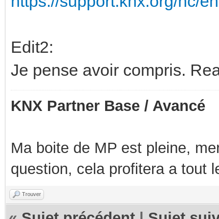
https://support.knx.org/hc/en
Edit2:
Je pense avoir compris. Read
KNX Partner Base / Avancé
Ma boite de MP est pleine, mer
question, cela profitera a tout
Trouver
«
Sujet précédent
|
Sujet sui