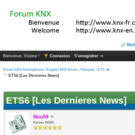
Rec
Bienvenue, Visiteur !
Connexion
S’enregistrer
Forum KNX francophone / English KNX forum
›
Français
›
ETS
ETS6 [Les Dernieres News]
(s))
ETS6 [Les Dernieres News]
filou59
Partner 66506