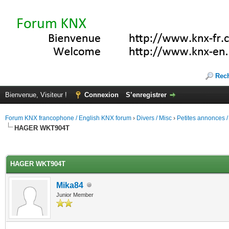
Rec
Bienvenue, Visiteur !
Connexion
S’enregistrer
Forum KNX francophone / English KNX forum
›
Divers / Misc
›
Petites annonces /
HAGER WKT904T
(s))
HAGER WKT904T
Mika84
Junior Member