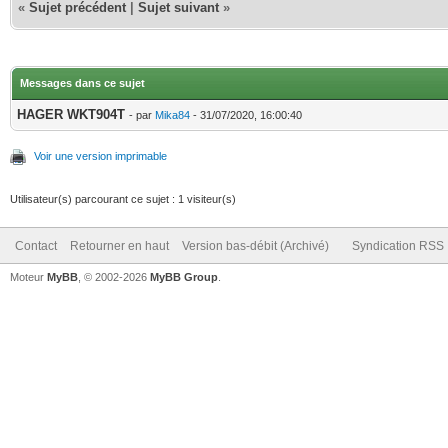
«
Sujet précédent
|
Sujet suivant
»
Messages dans ce sujet
HAGER WKT904T
- par
Mika84
- 31/07/2020, 16:00:40
Voir une version imprimable
Utilisateur(s) parcourant ce sujet : 1 visiteur(s)
Contact
Retourner en haut
Version bas-débit (Archivé)
Syndication RSS
Moteur
MyBB
, © 2002-2026
MyBB Group
.