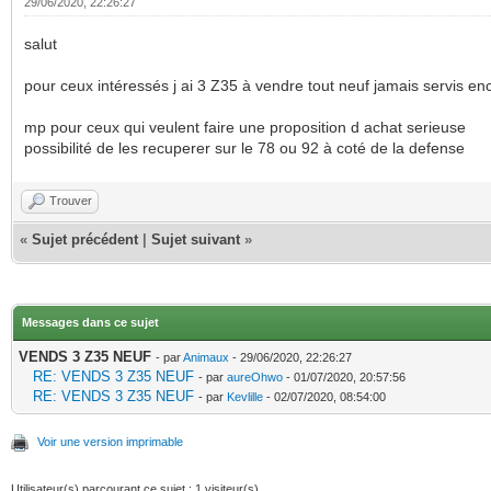
29/06/2020, 22:26:27
salut
pour ceux intéressés j ai 3 Z35 à vendre tout neuf jamais servis e
mp pour ceux qui veulent faire une proposition d achat serieuse
possibilité de les recuperer sur le 78 ou 92 à coté de la defense
Trouver
«
Sujet précédent
|
Sujet suivant
»
Messages dans ce sujet
VENDS 3 Z35 NEUF
- par
Animaux
- 29/06/2020, 22:26:27
RE: VENDS 3 Z35 NEUF
- par
aureOhwo
- 01/07/2020, 20:57:56
RE: VENDS 3 Z35 NEUF
- par
Kevlille
- 02/07/2020, 08:54:00
Voir une version imprimable
Utilisateur(s) parcourant ce sujet : 1 visiteur(s)