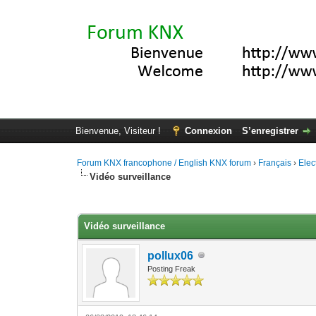
Bienvenue, Visiteur !
Connexion
S’enregistrer
Forum KNX francophone / English KNX forum
›
Français
›
Elec
Vidéo surveillance
Moyenne : 0 (0 vote(s))
1
2
3
4
5
Vidéo surveillance
pollux06
Posting Freak