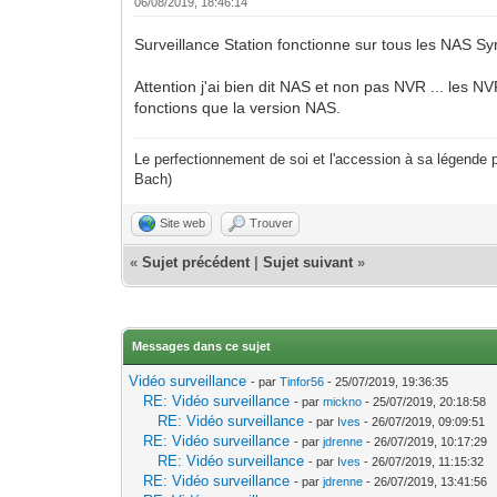
06/08/2019, 18:46:14
Surveillance Station fonctionne sur tous les NAS S
Attention j'ai bien dit NAS et non pas NVR ... les 
fonctions que la version NAS.
Le perfectionnement de soi et l'accession à sa légende p
Bach)
Site web
Trouver
«
Sujet précédent
|
Sujet suivant
»
Messages dans ce sujet
Vidéo surveillance
- par
Tinfor56
- 25/07/2019, 19:36:35
RE: Vidéo surveillance
- par
mickno
- 25/07/2019, 20:18:58
RE: Vidéo surveillance
- par
Ives
- 26/07/2019, 09:09:51
RE: Vidéo surveillance
- par
jdrenne
- 26/07/2019, 10:17:29
RE: Vidéo surveillance
- par
Ives
- 26/07/2019, 11:15:32
RE: Vidéo surveillance
- par
jdrenne
- 26/07/2019, 13:41:56