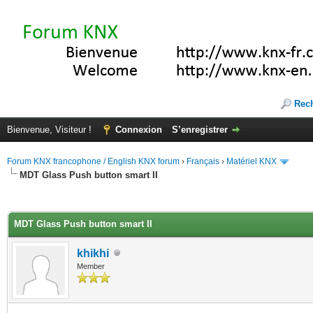
Rec
Bienvenue, Visiteur !
Connexion
S’enregistrer
Forum KNX francophone / English KNX forum
›
Français
›
Matériel KNX
MDT Glass Push button smart II
(s))
MDT Glass Push button smart II
khikhi
Member