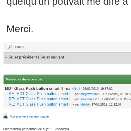
quelqu'un pouvait me dire a 
Merci.
Trouver
«
Sujet précédent
|
Sujet suivant
»
Messages dans ce sujet
MDT Glass Push button smart II
- par
khikhi
- 16/03/2019, 19:57:02
RE: MDT Glass Push button smart II
- par
megawario68
- 17/03/2019, 09:19:5
RE: MDT Glass Push button smart II
- par
Jonathan007
- 17/03/2019, 11:15:5
RE: MDT Glass Push button smart II
- par
khikhi
- 17/03/2019, 12:22:07
Voir une version imprimable
Utilisateur(s) parcourant ce sujet : 1 visiteur(s)