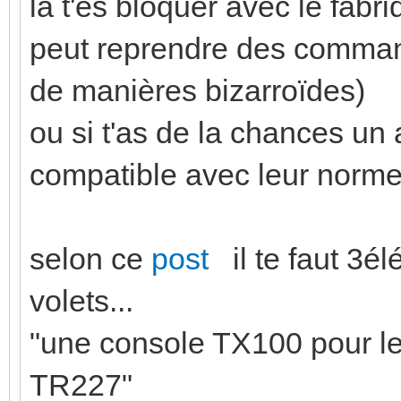
la t'es bloquer avec le fabriq
peut reprendre des command
de manières bizarroïdes)
ou si t'as de la chances un a
compatible avec leur norme.
selon ce
post
il te faut 3é
volets...
"une console TX100 pour l
TR227"