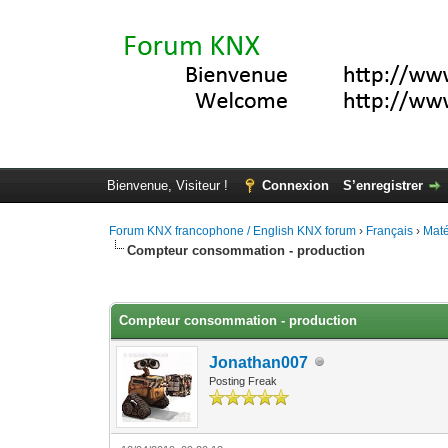
Bienvenue, Visiteur !
Connexion
S’enregistrer
Forum KNX francophone / English KNX forum
›
Français
›
Maté
Compteur consommation - production
Moyenne : 0 (0 vote(s))
1
2
3
4
5
Compteur consommation - production
Jonathan007
Posting Freak