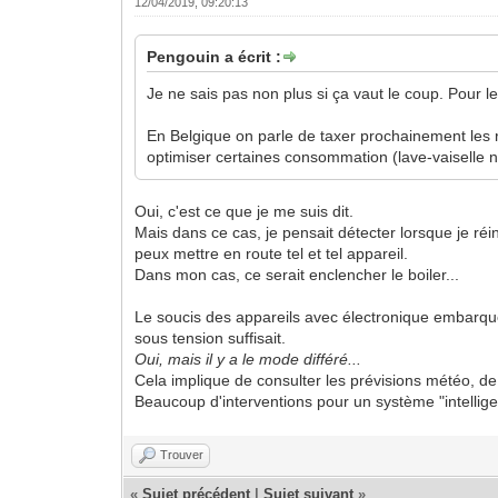
12/04/2019, 09:20:13
Pengouin a écrit :
Je ne sais pas non plus si ça vaut le coup. Pour 
En Belgique on parle de taxer prochainement les re
optimiser certaines consommation (lave-vaiselle
Oui, c'est ce que je me suis dit.
Mais dans ce cas, je pensait détecter lorsque je réi
peux mettre en route tel et tel appareil.
Dans mon cas, ce serait enclencher le boiler...
Le soucis des appareils avec électronique embarquée
sous tension suffisait.
Oui, mais il y a le mode différé...
Cela implique de consulter les prévisions météo, de 
Beaucoup d'interventions pour un système "intellige
Trouver
«
Sujet précédent
|
Sujet suivant
»