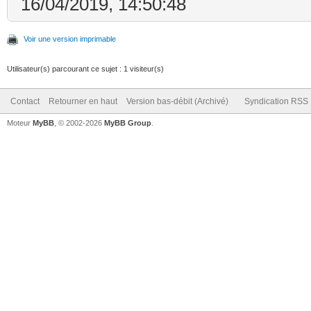
16/04/2019, 14:50:48
Voir une version imprimable
Utilisateur(s) parcourant ce sujet : 1 visiteur(s)
Contact
Retourner en haut
Version bas-débit (Archivé)
Syndication RSS
Moteur
MyBB
, © 2002-2026
MyBB Group
.