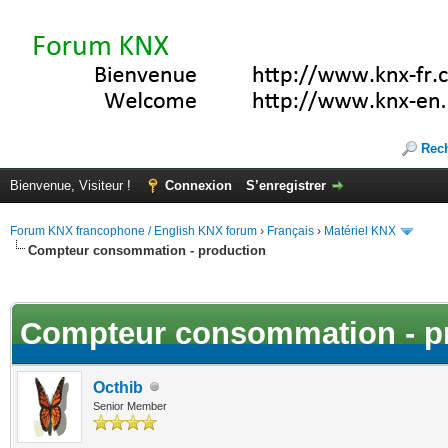
Rec
Bienvenue, Visiteur !
Connexion
S’enregistrer
Forum KNX francophone / English KNX forum
›
Français
›
Matériel KNX
Compteur consommation - production
(s))
Compteur consommation - p
Octhib
Senior Member