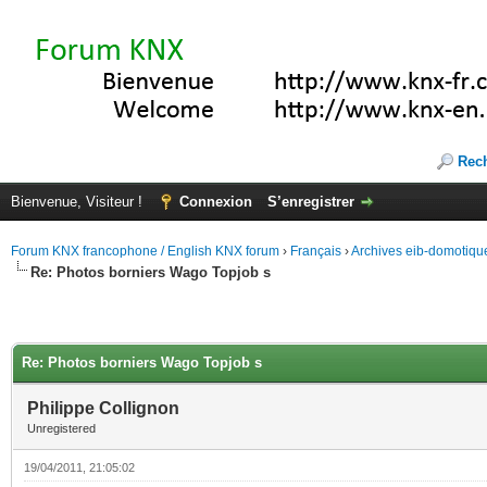
Rec
Bienvenue, Visiteur !
Connexion
S’enregistrer
Forum KNX francophone / English KNX forum
›
Français
›
Archives eib-domotiqu
Re: Photos borniers Wago Topjob s
Re: Photos borniers Wago Topjob s
Philippe Collignon
Unregistered
19/04/2011, 21:05:02