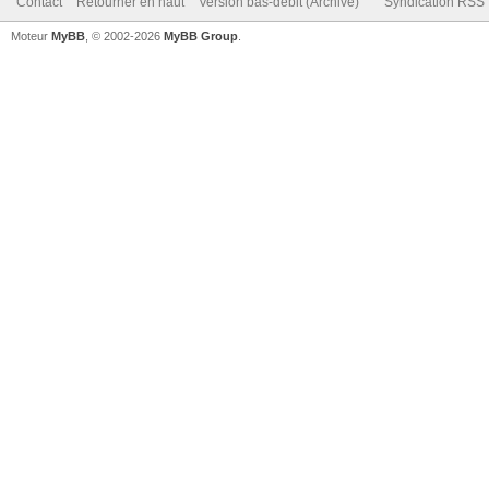
Contact
Retourner en haut
Version bas-débit (Archivé)
Syndication RSS
Moteur
MyBB
, © 2002-2026
MyBB Group
.