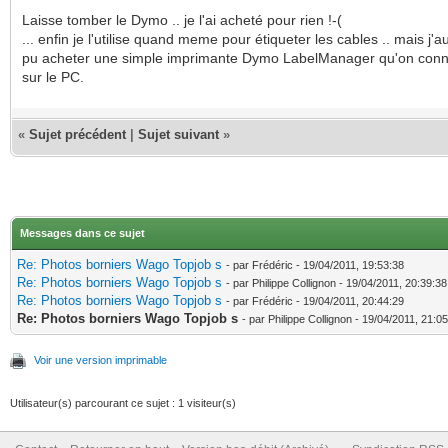
Laisse tomber le Dymo .. je l'ai acheté pour rien !-(
... enfin je l'utilise quand meme pour étiqueter les cables .. mais j'a
pu acheter une simple imprimante Dymo LabelManager qu'on conn
sur le PC.
«
Sujet précédent
|
Sujet suivant
»
Messages dans ce sujet
Re: Photos borniers Wago Topjob s
- par Frédéric - 19/04/2011, 19:53:38
Re: Photos borniers Wago Topjob s
- par Philippe Collignon - 19/04/2011, 20:39:38
Re: Photos borniers Wago Topjob s
- par Frédéric - 19/04/2011, 20:44:29
Re: Photos borniers Wago Topjob s
- par Philippe Collignon - 19/04/2011, 21:0
Voir une version imprimable
Utilisateur(s) parcourant ce sujet : 1 visiteur(s)