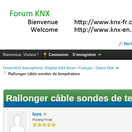
Rec
Bienvenue, Visiteur !
Connexion
S’enregistrer
Forum KNX francophone / English KNX forum
›
Français
›
Divers KNX
Rallonger câble sondes de température
(s))
Rallonger câble sondes de t
Ives
Posting Freak