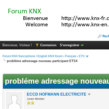
Rec
Bienvenue, Visiteur !
Connexion
S’enregistrer
Forum KNX francophone / English KNX forum
›
Français
›
ETS
probléme adressage nouveau participant ETS4
(s))
probléme adressage nouveau
ECCD HOFMANN ELECTRICITE
Junior Member