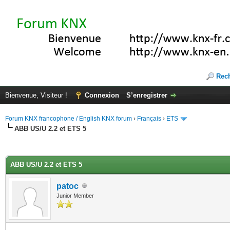
Rec
Bienvenue, Visiteur !
Connexion
S’enregistrer
Forum KNX francophone / English KNX forum
›
Français
›
ETS
ABB US/U 2.2 et ETS 5
(s))
ABB US/U 2.2 et ETS 5
patoc
Junior Member