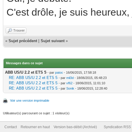
C'est drôle, je suis heureux,
Trouver
«
Sujet précédent
|
Sujet suivant
»
Messages dans ce sujet
ABB US/U 2.2 et ETS 5
- par
patoc
- 16/06/2015, 17:58:18
RE: ABB US/U 2.2 et ETS 5
- par
mil3d
- 18/06/2015, 05:48:23
RE: ABB US/U 2.2 et ETS 5
- par
vf62
- 18/06/2015, 11:01:10
RE: ABB US/U 2.2 et ETS 5
- par
Sonik
- 18/06/2015, 12:28:40
Voir une version imprimable
Utilisateur(s) parcourant ce sujet : 1 visiteur(s)
Contact
Retourner en haut
Version bas-débit (Archivé)
Syndication RSS