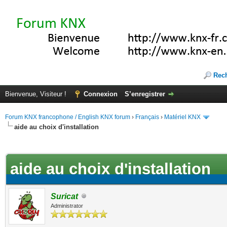
Rec
Bienvenue, Visiteur !
Connexion
S’enregistrer
Forum KNX francophone / English KNX forum
›
Français
›
Matériel KNX
aide au choix d'installation
(s))
aide au choix d'installation
Suricat
Administrator