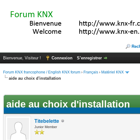
Rec
Bienvenue, Visiteur !
Connexion
S’enregistrer
Forum KNX francophone / English KNX forum
›
Français
›
Matériel KNX
aide au choix d'installation
(s))
aide au choix d'installation
Titebelette
Junior Member