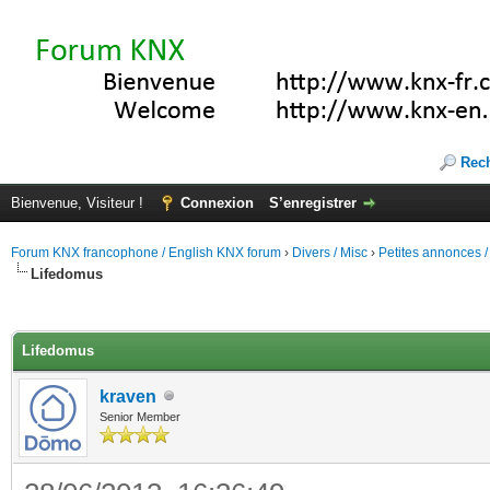
Rec
Bienvenue, Visiteur !
Connexion
S’enregistrer
Forum KNX francophone / English KNX forum
›
Divers / Misc
›
Petites annonces /
Lifedomus
(s))
Lifedomus
kraven
Senior Member