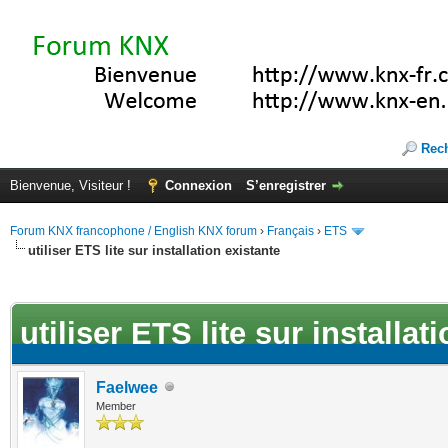
Rec
Bienvenue, Visiteur !
Connexion
S’enregistrer
Forum KNX francophone / English KNX forum
›
Français
›
ETS
utiliser ETS lite sur installation existante
(s))
utiliser ETS lite sur installat
Faelwee
Member