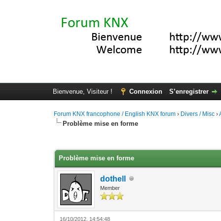
Bienvenue, Visiteur !
Connexion
S’enregistrer
Forum KNX francophone / English KNX forum
›
Divers / Misc
›
Problème mise en forme
Moyenne : 0 (0 vote(s))
1
2
3
4
5
Problème mise en forme
dothell
Member
16/10/2012, 14:54:48