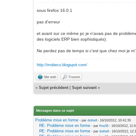
sous firefox 16.0.1
pas d'erreur
et avant sur ce même pc je n'avais pas de problème.
des logiciels ERP bien sophistiqués).
Ne perdez pas de temps si c'est que chez moi je m'e
http://mobeco.blogspot.com/
Site web
Trouver
«
Sujet précédent
|
Sujet suivant
»
Messages dans ce sujet
Problème mise en forme
- par
dothell
- 16/10/2012, 10:41:35
RE: Problème mise en forme
- par
fma38
- 16/10/2012, 11:
RE: Problème mise en forme
- par
dothell
- 16/10/2012, 12: