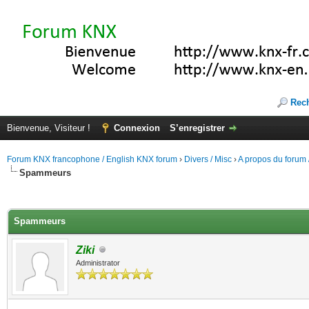
Rec
Bienvenue, Visiteur !
Connexion
S’enregistrer
Forum KNX francophone / English KNX forum
›
Divers / Misc
›
A propos du forum /
Spammeurs
(s))
Spammeurs
Ziki
Administrator