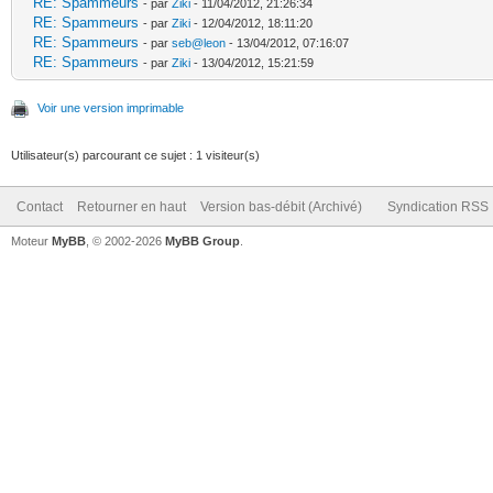
RE: Spammeurs
- par
Ziki
- 11/04/2012, 21:26:34
RE: Spammeurs
- par
Ziki
- 12/04/2012, 18:11:20
RE: Spammeurs
- par
seb@leon
- 13/04/2012, 07:16:07
RE: Spammeurs
- par
Ziki
- 13/04/2012, 15:21:59
Voir une version imprimable
Utilisateur(s) parcourant ce sujet : 1 visiteur(s)
Contact
Retourner en haut
Version bas-débit (Archivé)
Syndication RSS
Moteur
MyBB
, © 2002-2026
MyBB Group
.