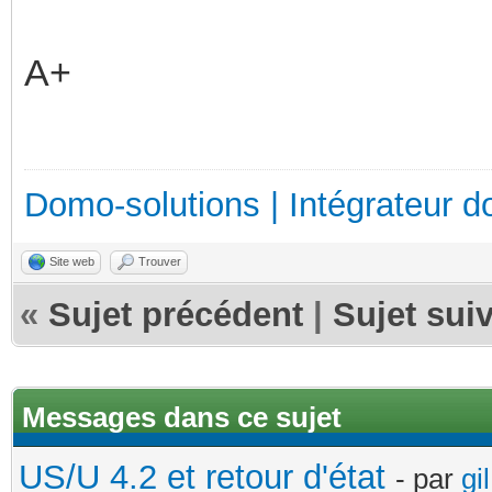
A+
Domo-solutions | Intégrateur d
Site web
Trouver
«
Sujet précédent
|
Sujet sui
Messages dans ce sujet
US/U 4.2 et retour d'état
- par
gil