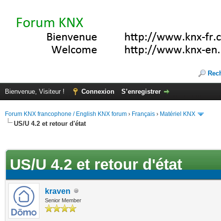
Rec
Bienvenue, Visiteur !
Connexion
S’enregistrer
Forum KNX francophone / English KNX forum
›
Français
›
Matériel KNX
US/U 4.2 et retour d'état
(s))
US/U 4.2 et retour d'état
kraven
Senior Member