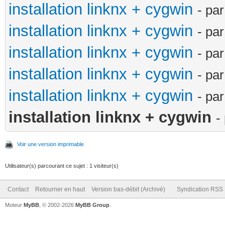
installation linknx + cygwin
- pa
installation linknx + cygwin
- pa
installation linknx + cygwin
- pa
installation linknx + cygwin
- pa
installation linknx + cygwin
- pa
installation linknx + cygwin
-
Voir une version imprimable
Utilisateur(s) parcourant ce sujet : 1 visiteur(s)
Contact
Retourner en haut
Version bas-débit (Archivé)
Syndication RSS
Moteur
MyBB
, © 2002-2026
MyBB Group
.