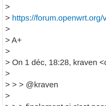
>
>
https://forum.openwrt.org
>
> A+
>
> On 1 déc, 18:28, kraven <
>
> > > @kraven
>