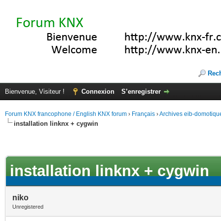
Rec
Bienvenue, Visiteur !
Connexion
S’enregistrer
Forum KNX francophone / English KNX forum
›
Français
›
Archives eib-domotiqu
installation linknx + cygwin
installation linknx + cygwin
niko
Unregistered