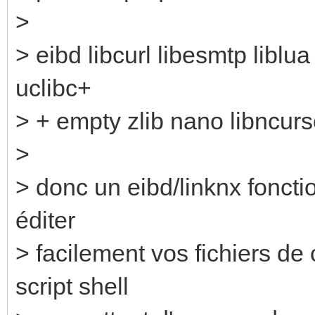
>
> eibd libcurl libesmtp liblu
uclibc+
> + empty zlib nano libncur
>
> donc un eibd/linknx fonct
éditer
> facilement vos fichiers de
script shell