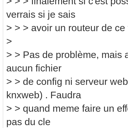
> > > finalement si c'est po
verrais si je sais
> > > avoir un routeur de ce
>
> > Pas de problème, mais at
aucun fichier
> > de config ni serveur w
knxweb) . Faudra
> > quand meme faire un effor
pas du cle