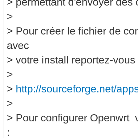
> permettant d'envoyer des
>
> Pour créer le fichier de con
avec
> votre install reportez-vous 
>
>
http://sourceforge.net/app
>
> Pour configurer Openwrt v
: