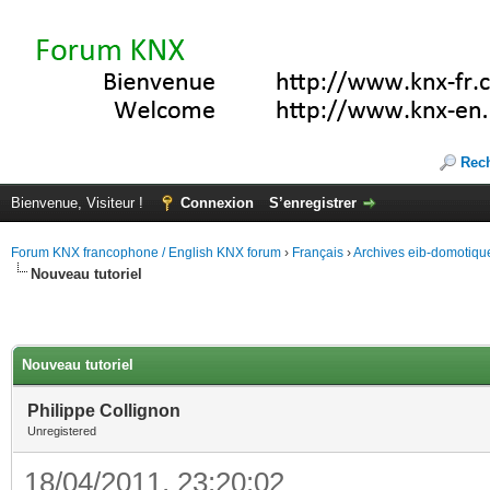
Rec
Bienvenue, Visiteur !
Connexion
S’enregistrer
Forum KNX francophone / English KNX forum
›
Français
›
Archives eib-domotiqu
Nouveau tutoriel
Nouveau tutoriel
Philippe Collignon
Unregistered
18/04/2011, 23:20:02