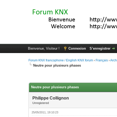
Bienvenue, Visiteur !
Connexion
S’enregistrer
Forum KNX francophone / English KNX forum
›
Français
›
Arch
Neutre pour plusieurs phases
Moyenne : 0 (0 vote(s))
1
2
3
4
5
Neutre pour plusieurs phases
Philippe Collignon
Unregistered
25/05/2011, 19:10:23