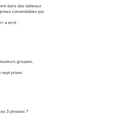
ivent dans des tableaux
e prises comandables par
 a écrit :
 plusieurs groupes,
e sept prises
ces 3 phrases ?