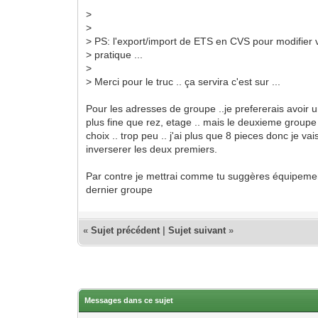
>
>
> PS: l'export/import de ETS en CVS pour modifier v
> pratique ...
>
> Merci pour le truc .. ça servira c'est sur ...
Pour les adresses de groupe ..je prefererais avoir u
plus fine que rez, etage .. mais le deuxieme groupe
choix .. trop peu .. j'ai plus que 8 pieces donc je vai
inverserer les deux premiers.
Par contre je mettrai comme tu suggères équipemen
dernier groupe
«
Sujet précédent
|
Sujet suivant
»
Messages dans ce sujet