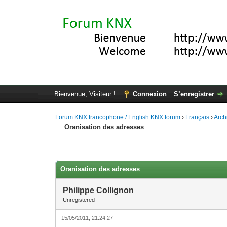
Bienvenue, Visiteur !
Connexion
S’enregistrer
Forum KNX francophone / English KNX forum
›
Français
›
Arch
Oranisation des adresses
Moyenne : 0 (0 vote(s))
1
2
3
4
5
Oranisation des adresses
Philippe Collignon
Unregistered
15/05/2011, 21:24:27